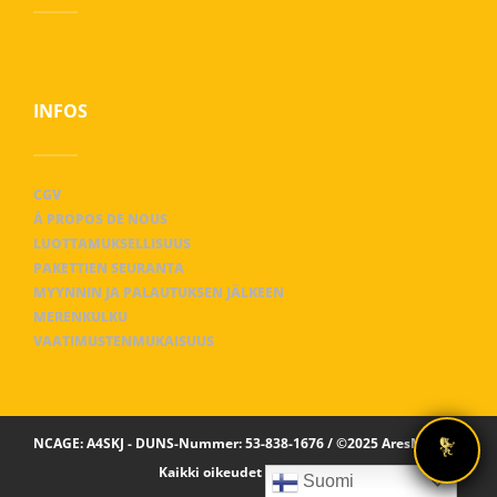
INFOS
CGV
À PROPOS DE NOUS
LUOTTAMUKSELLISUUS
PAKETTIEN SEURANTA
MYYNNIN JA PALAUTUKSEN JÄLKEEN
MERENKULKU
VAATIMUSTENMUKAISUUS
NCAGE: A4SKJ - DUNS-Nummer: 53-838-1676 / ©2025 AresMaxima
Kaikki oikeudet pidätetään
Suomi