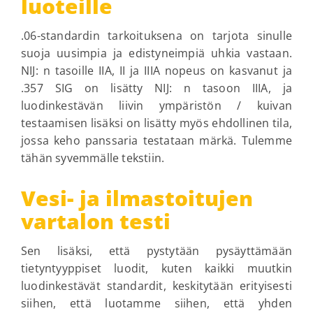
luoteille
.06-standardin tarkoituksena on tarjota sinulle
suoja uusimpia ja edistyneimpiä uhkia vastaan.
NIJ: n tasoille IIA, II ja IIIA nopeus on kasvanut ja
.357 SIG on lisätty NIJ: n tasoon IIIA, ja
luodinkestävän liivin ympäristön / kuivan
testaamisen lisäksi on lisätty myös ehdollinen tila,
jossa keho panssaria testataan märkä. Tulemme
tähän syvemmälle tekstiin.
Vesi- ja ilmastoitujen
vartalon testi
Sen lisäksi, että pystytään pysäyttämään
tietyntyyppiset luodit, kuten kaikki muutkin
luodinkestävät standardit, keskitytään erityisesti
siihen, että luotamme siihen, että yhden