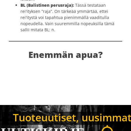
BL (Balistinen perusraja):
Tässä testataan
rei'ityksen ”raja”. On tärkeää ymmärtää, ettei
rei'itystä voi tapahtua pienimmällä vaaditulla
nopeudella. Vain suuremmilla nopeuksilla tämä
sallii mitata BL: n.
Enemmän apua?
Tuoteuutiset, uusimmat B