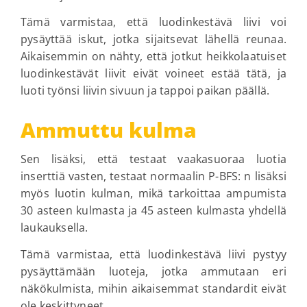
Tämä varmistaa, että luodinkestävä liivi voi
pysäyttää iskut, jotka sijaitsevat lähellä reunaa.
Aikaisemmin on nähty, että jotkut heikkolaatuiset
luodinkestävät liivit eivät voineet estää tätä, ja
luoti työnsi liivin sivuun ja tappoi paikan päällä.
Ammuttu kulma
Sen lisäksi, että testaat vaakasuoraa luotia
inserttiä vasten, testaat normaalin P-BFS: n lisäksi
myös luotin kulman, mikä tarkoittaa ampumista
30 asteen kulmasta ja 45 asteen kulmasta yhdellä
laukauksella.
Tämä varmistaa, että luodinkestävä liivi pystyy
pysäyttämään luoteja, jotka ammutaan eri
näkökulmista, mihin aikaisemmat standardit eivät
ole keskittyneet.