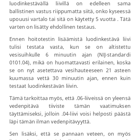
luodinkestävällä liivillä on edelleen sama
ballistinen vastus riippumatta siitä, onko kyseessä
upouusi vartalo tai sitä on käytetty 5 vuotta . Tätä
varten on lisätty ehdollinen testaus.
Ennen hoitotestin lisäämistä luodinkestävä liivi
tulisi testata vasta, kun se on altistettu
vesisuihkulle 6 minuutin ajan (NIJ-standardi
0101.04), mikä on huomattavasti erilainen, koska
se on nyt asetettava vesihauteeseen 21 asteen
kuumassa vettä 30 minuutin ajan, ennen kuin
testaat luodinkestävän liivin.
Tämä tarkoittaa myös, että .06-liiveissä on yleensä
vedenpitävä tiiviste tämän vaatimuksen
täyttämiseksi, jolloin .04-liivi voisi helposti päästä
läpi tämän ilman vedenpitävyyttä.
Sen lisäksi, että se pannaan veteen, on myös