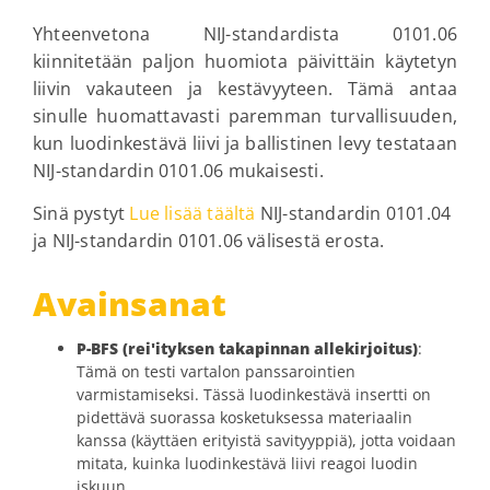
Yhteenvetona NIJ-standardista 0101.06
kiinnitetään paljon huomiota päivittäin käytetyn
liivin vakauteen ja kestävyyteen. Tämä antaa
sinulle huomattavasti paremman turvallisuuden,
kun luodinkestävä liivi ja ballistinen levy testataan
NIJ-standardin 0101.06 mukaisesti.
Sinä pystyt
Lue lisää täältä
NIJ-standardin 0101.04
ja NIJ-standardin 0101.06 välisestä erosta.
Avainsanat
P-BFS (rei'ityksen takapinnan allekirjoitus)
:
Tämä on testi vartalon panssarointien
varmistamiseksi. Tässä luodinkestävä insertti on
pidettävä suorassa kosketuksessa materiaalin
kanssa (käyttäen erityistä savityyppiä), jotta voidaan
mitata, kuinka luodinkestävä liivi reagoi luodin
iskuun.