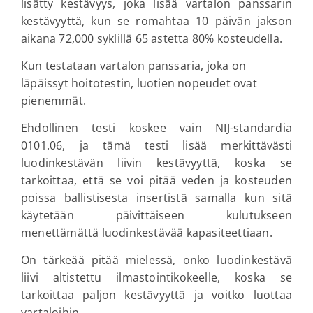
lisätty kestävyys, joka lisää vartalon panssarin
kestävyyttä, kun se romahtaa 10 päivän jakson
aikana 72,000 syklillä 65 astetta 80% kosteudella.
Kun testataan vartalon panssaria, joka on
läpäissyt hoitotestin, luotien nopeudet ovat
pienemmät.
Ehdollinen testi koskee vain NIJ-standardia
0101.06, ja tämä testi lisää merkittävästi
luodinkestävän liivin kestävyyttä, koska se
tarkoittaa, että se voi pitää veden ja kosteuden
poissa ballistisesta insertistä samalla kun sitä
käytetään päivittäiseen kulutukseen
menettämättä luodinkestävää kapasiteettiaan.
On tärkeää pitää mielessä, onko luodinkestävä
liivi altistettu ilmastointikokeelle, koska se
tarkoittaa paljon kestävyyttä ja voitko luottaa
vartaloihin.