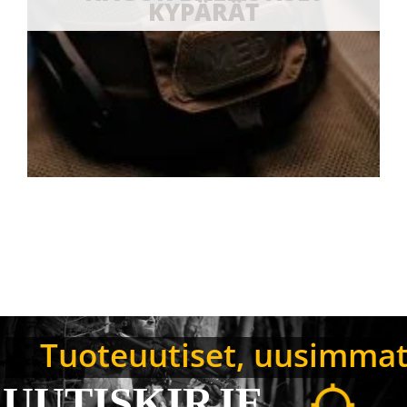
KYPÄRÄT
Tuoteuutiset, uusimmat B
UUTISKIRJE