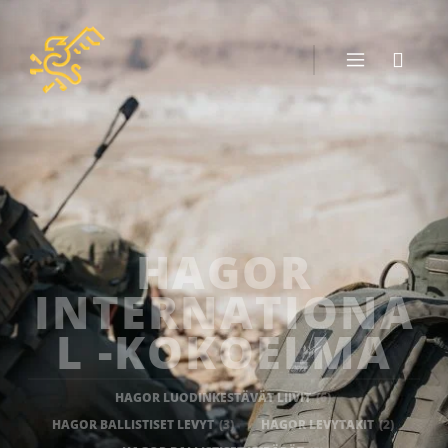
HAGOR
INTERNATIONA
L -KOKOELMA
HAGOR LUODINKESTÄVÄT LIIVIT
(6)
HAGOR BALLISTISET LEVYT
(3)
HAGOR LEVYTAKIT
(2)